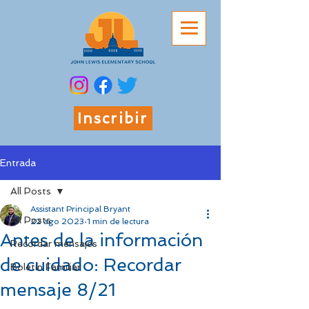
Inscribir
Entrada
All Posts
Assistant Principal Bryant
All Posts
22 ago 2023
1 min de lectura
Antes de la información
Recordar mensajes
de cuidado: Recordar
Boletín Familiar
mensaje 8/21