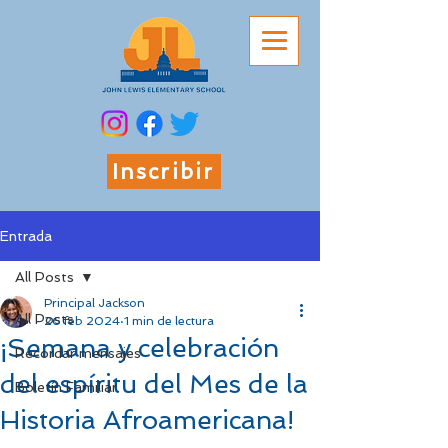
Inscribir
Entrada
All Posts
Principal Jackson
All Posts
26 feb 2024
1 min de lectura
¡Semana y celebración
Recordar mensajes
del espíritu del Mes de la
Boletín Familiar
Historia Afroamericana!