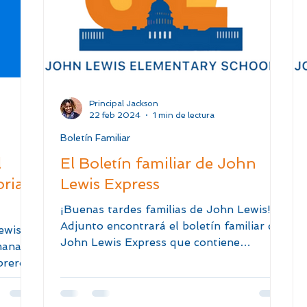
Principal Jackson
22 feb 2024
1 min de lectura
Boletín Familiar
l
El Boletín familiar de John
oria
Lewis Express
¡Buenas tardes familias de John Lewis!
Adjunto encontrará el boletín familiar de
ewis!
John Lewis Express que contiene
mana es
información importante,...
brero